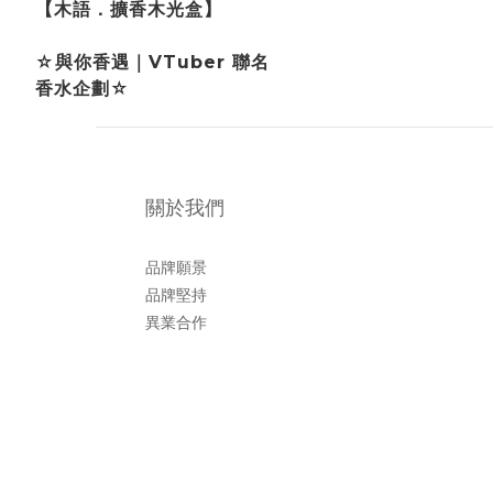
【木語．擴香木光盒】
☆與你香遇｜VTuber 聯名
香水企劃☆
關於我們
品牌願景
品牌堅持
異業合作