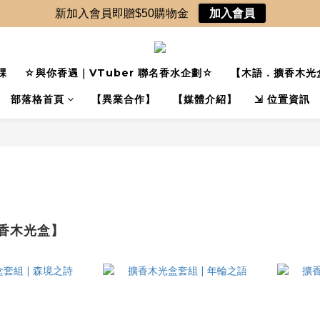
新加入會員即贈$50購物金
加入會員
課
☆與你香遇｜VTuber 聯名香水企劃☆
【木語．擴香木光
部落格首頁
【異業合作】
【媒體介紹】
⇲ 位置資訊
香木光盒】