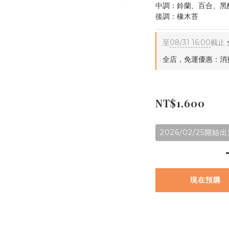
中調：鈴蘭、百合、黑
後調：橡木苔
至
08/31 16:00
截止
全店，免運優惠：消費
NT$1,600
2026/02/25開始
現在預購