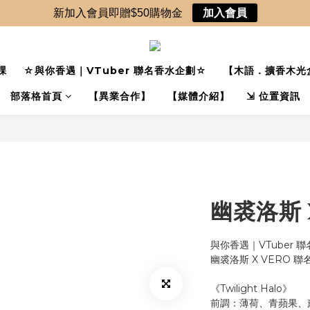
新加入會員即贈$50購物金
加入會員
課
☆與你香遇｜VTuber 聯名香水企劃☆
【木語．擴香木光
部落格首頁
【異業合作】
【媒體介紹】
⇲ 位置資訊
幽裘洛斯 
與你香遇｜VTuber 
幽裘洛斯 X VERO 聯
《Twilight Halo》
前調：薄荷、青蘋果、