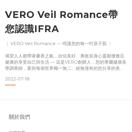
香水的挑選可以依照以下方法去選擇：
VERO Veil Romance帶
為襯托穿搭而挑選：
您認識IFRA
⋮ VERO Veil Romance — 呵護您的每一吋原子肌 ⋮
渴望人人都帶著馨香之氣，自信美好、勇敢並身心靈都優雅且
健康的享受自己與生活 — 這是VERO創辦人，您的專屬健康美
先了解自己穿搭的風格，再選擇搭配的香水。若平常穿搭屬於
學調香師，要與每個世界獨一無二、絕無僅有的您分享的美麗
休閒風格類，著 T-shirt 牛仔褲，可以選擇味道中性的木質香
禮物。
襯托個性；平常是洋裝裙類的穿搭，就
2022-07-18
⋮ VERO Veil Romance 誠摯邀請您必須認識IFRA ⋮
Vero體悟現代人飽受空氣汙染之苦，過敏成為許多人的共同文
關於我們
明病！「低敏香氛」是人人訴求！如何避免花錢反成受罪，是
Vero與所有