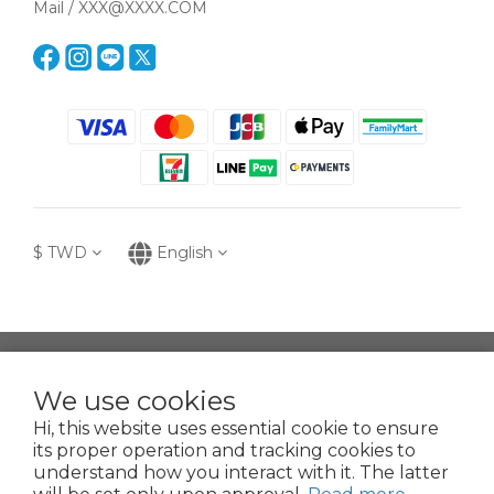
Mail / XXX@XXXX.COM
$
TWD
English
提醒您，我們不會以電話或簡訊方式通知變更付款方式。
We use cookies
Hi, this website uses essential cookie to ensure
Copyright© 2021 Espoir Biochemistry Corp.
its proper operation and tracking cookies to
凱乙國際股份有限公司
understand how you interact with it. The latter