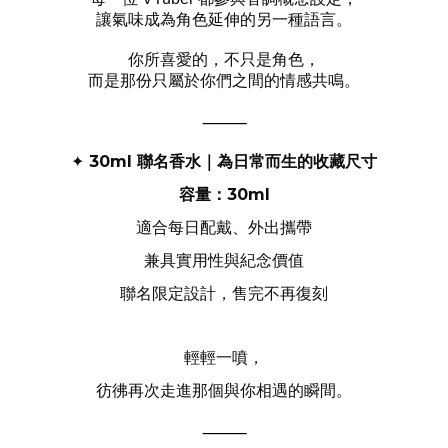
讓氣味成為角色延伸的另一種語言。
你所喜愛的，不只是角色，
而是那份只屬於你們之間的情感共鳴。
⸻
30ml
聯名香水｜為日常而生的收藏尺寸
✦
容量：
30ml
適合每日配戴、外出攜帶
兼具實用性與紀念價值
聯名限定設計，售完不再復刻
輕輕一噴，
彷彿再次走進那個與你相遇的瞬間。
⸻