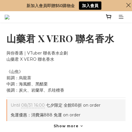
新加入會員即贈$50購物金
加入會員
山藥君 X VERO 聯名香水
與你香遇｜VTuber 聯名香水企劃
山藥君 X VERO 聯名香水
《山焦》
前調：烏龍茶
中調：海風醛、黑醋栗
後調：炭火、岩蘭草、爪哇檀香
Until
08/31 16:00
七夕限定 全館88折 on order
免運優惠：消費滿888 免運 on order
Show more