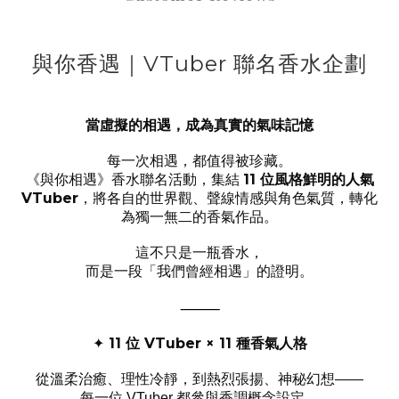
與你香遇｜VTuber 聯名香水企劃
當虛擬的相遇，成為真實的氣味記憶
每一次相遇，都值得被珍藏。
《與你相遇》香水聯名活動，集結
11
位風格鮮明的人氣
VTuber
，將各自的世界觀、聲線情感與角色氣質，轉化
為獨一無二的香氣作品。
這不只是一瓶香水，
而是一段「我們曾經相遇」的證明。
⸻
11
位
VTuber × 11
種香氣人格
✦
從溫柔治癒、理性冷靜，到熱烈張揚、神秘幻想
——
每一位
都參與香調概念設定，
VTuber