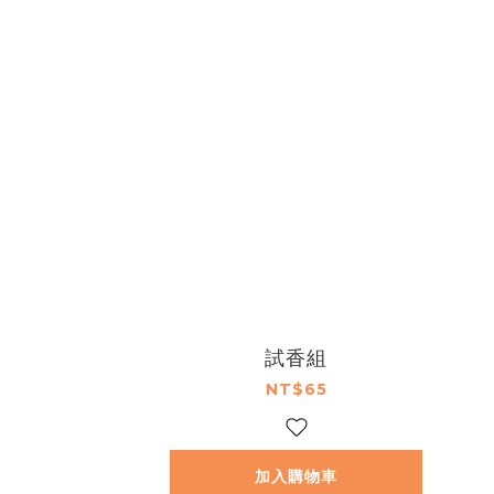
試香組
NT$65
加入購物車