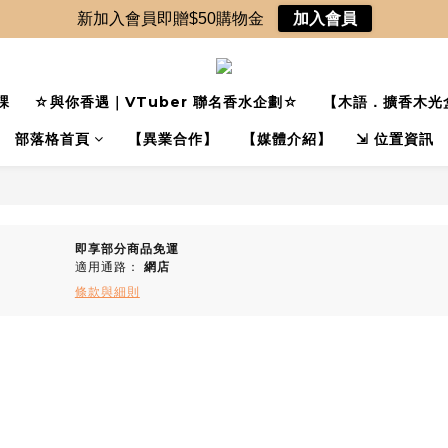
新加入會員即贈$50購物金
加入會員
課
☆與你香遇｜VTuber 聯名香水企劃☆
【木語．擴香木光
部落格首頁
【異業合作】
【媒體介紹】
⇲ 位置資訊
即享部分商品免運
適用通路：
網店
條款與細則